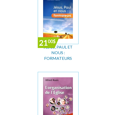
21
00
$
JÉSUS, PAUL ET
NOUS :
FORMATEURS