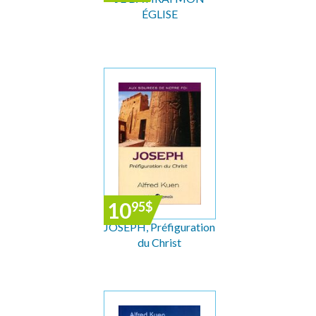
ÉGLISE
10
95
$
JOSEPH, Préfiguration
du Christ