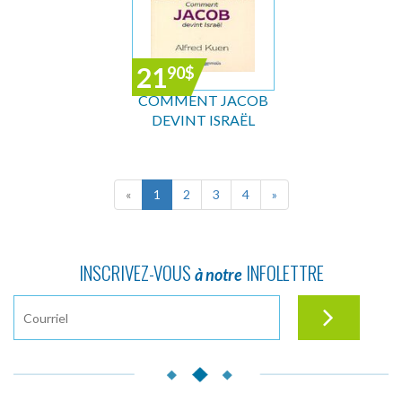
21
90
$
COMMENT JACOB
DEVINT ISRAËL
«
1
2
3
4
»
INSCRIVEZ-VOUS
INFOLETTRE
à notre