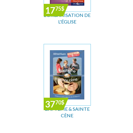
17
75
$
L'ORGANISATION DE
L'ÉGLISE
37
70
$
BAPTÊME & SAINTE
CÈNE