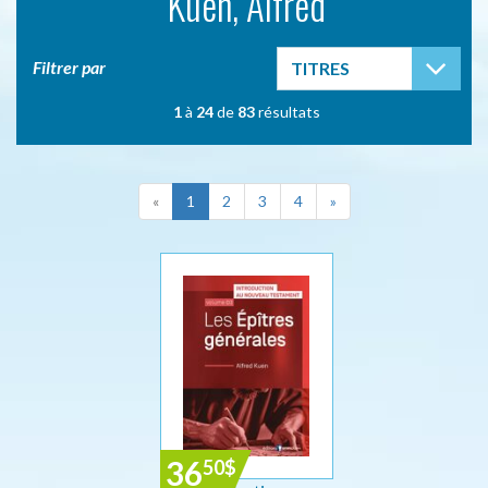
Kuen, Alfred
TOG
Filtrer par
TITRES
1
à
24
de
83
résultats
«
1
2
3
4
»
36
50
$