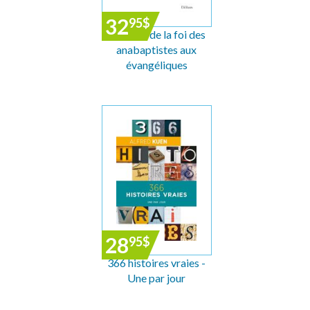
32
95
$
Témoins de la foi des
anabaptistes aux
évangéliques
28
95
$
366 histoires vraies -
Une par jour