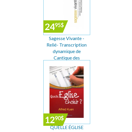
24
95
$
Sagesse Vivante -
Relié- Transcription
dynamique de
Cantique des
cantiques, Job,
Proverbes, Ecclésia...
12
90
$
QUELLE ÉGLISE