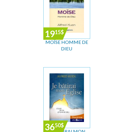
19
15
$
MOÏSE HOMME DE
DIEU
36
50
$
JE BÂTIRAI MON