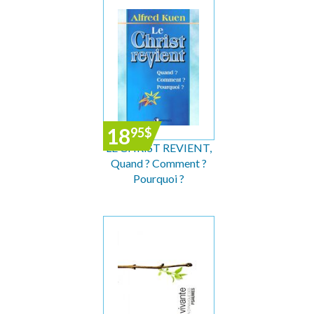
18
95
$
LE CHRIST REVIENT,
Quand ? Comment ?
Pourquoi ?