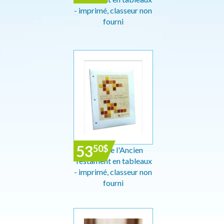
- imprimé, classeur non
fourni
53
50
$
Survol de l'Ancien
Testament en tableaux
- imprimé, classeur non
fourni