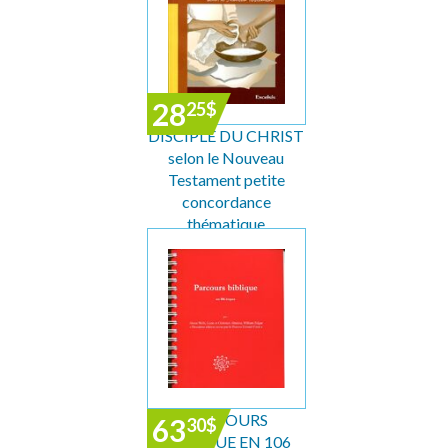
28
25
$
DISCIPLE DU CHRIST
selon le Nouveau
Testament petite
concordance
thématique
PARCOURS
63
30
$
BIBLIQUE EN 106