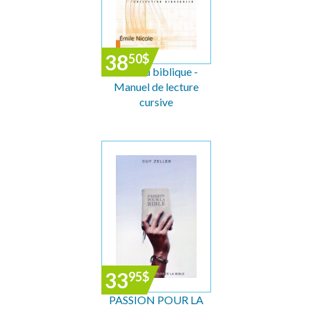
38
50
$
Hébreu biblique -
Manuel de lecture
cursive
33
95
$
PASSION POUR LA