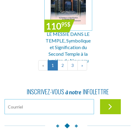
110
95
$
LE MESSIE DANS LE
TEMPLE, Symbolique
et Signification du
Second Temple à la
lumière du Nouveau
«
1
2
3
»
Testa...
INSCRIVEZ-VOUS
INFOLETTRE
à notre