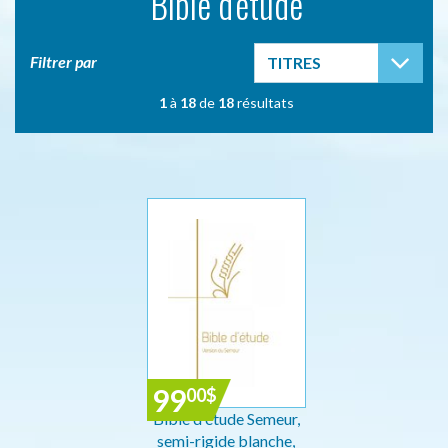
Bible d'étude
TOG
Filtrer par
TITRES
1
à
18
de
18
résultats
99
00
$
Bible d'étude Semeur,
semi-rigide blanche,