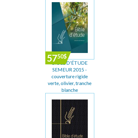
57
50
$
BIBLE D'ÉTUDE
SEMEUR 2015 -
couverture rigide
verte, olivier, tranche
blanche