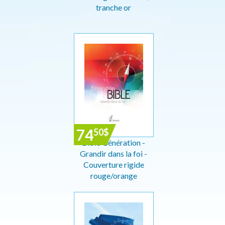
tranche or
74
50
$
Bible Génération -
Grandir dans la foi -
Couverture rigide
rouge/orange