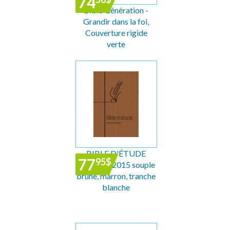
74
Bible Génération -
Grandir dans la foi,
Couverture rigide
verte
BIBLE D'ÉTUDE
77
95
$
SEMEUR 2015 souple
brune, marron, tranche
blanche