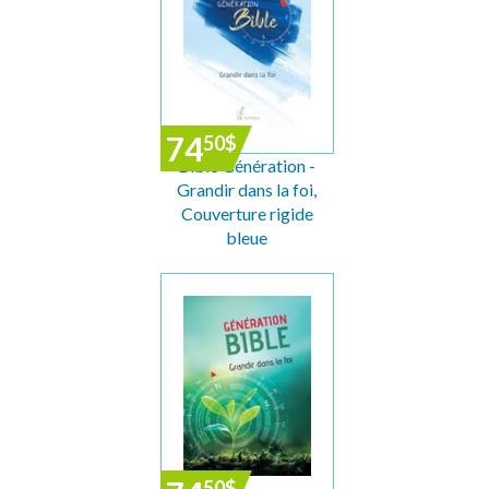
74
50
$
Bible Génération -
Grandir dans la foi,
Couverture rigide
bleue
50
$