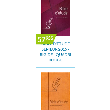
57
95
$
BIBLE D'ÉTUDE
SEMEUR 2015 -
RIGIDE - QUADRI
ROUGE