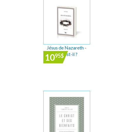
Jésus de Nazareth -
Qui est-il ?
10
95
$