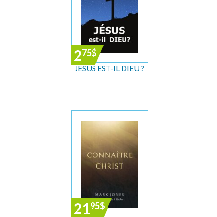
2
75
$
JÉSUS EST-IL DIEU ?
21
95
$