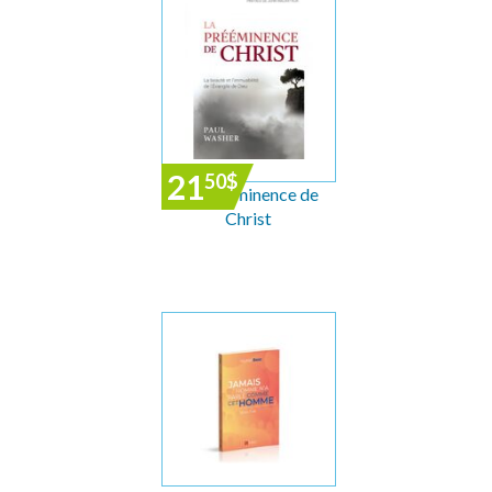
21
50
$
La prééminence de
Christ