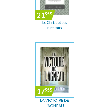
21
95
$
Le Christ et ses
bienfaits
17
95
$
LA VICTOIRE DE
L'AGNEAU