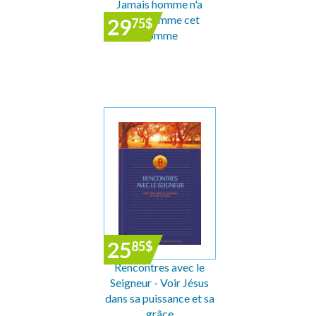
Jamais homme n'a
parlé comme cet
29
75
$
homme
25
85
$
Rencontres avec le
Seigneur - Voir Jésus
dans sa puissance et sa
grâce