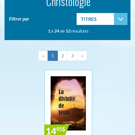
Christologie
TOG
Filtrer par
TITRES
1
à
24
de
52
résultats
«
1
2
3
»
14
95
$