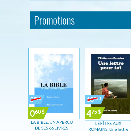
Promotions
5
18
95
$
95
$
0
4
60
$
75
$
LA BIBLE, UN APERÇU
L'ÉPÎTRE AUX
DE SES 66 LIVRES
ROMAINS, Une lettre