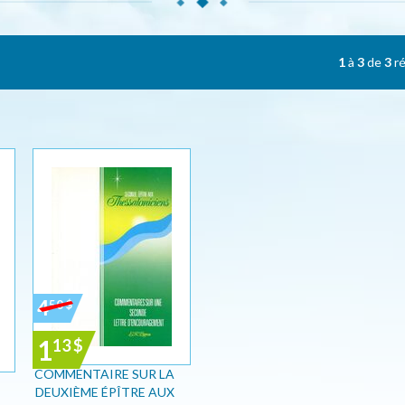
1
à
3
de
3
ré
4
50
$
1
13
$
COMMENTAIRE SUR LA
DEUXIÈME ÉPÎTRE AUX