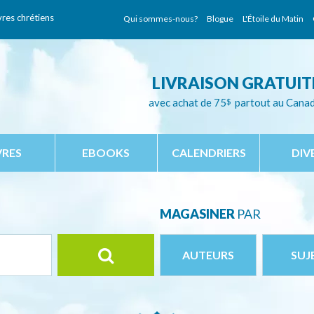
vres chrétiens
Qui sommes-nous?
Blogue
L'Étoile du Matin
LIVRAISON GRATUIT
avec achat de 75
$
partout au Cana
VRES
EBOOKS
CALENDRIERS
DIV
MAGASINER
PAR
AUTEURS
SUJ