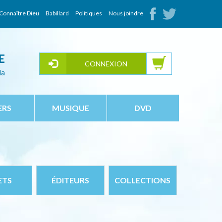
Connaître Dieu
Babillard
Politiques
Nous joindre
E
CONNEXION
da
ERS
MUSIQUE
DVD
ETS
ÉDITEURS
COLLECTIONS