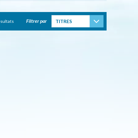
TOGGLE DROP
Filtrer par
TITRES
sultats