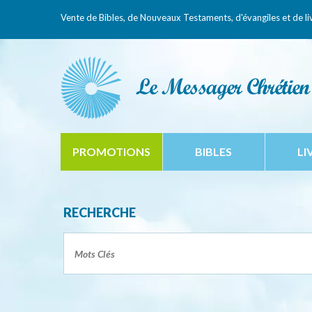
Vente de Bibles, de Nouveaux Testaments,
d'évangiles et de li
PROMOTIONS
BIBLES
LI
RECHERCHE