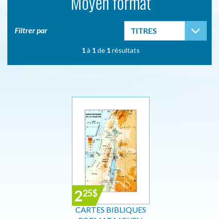
Moyen format
TOG
Filtrer par
TITRES
1
à
1
de
1
résultats
2
25
$
CARTES BIBLIQUES