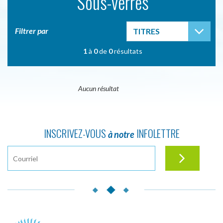
Sous-verres
TOG
Filtrer par
TITRES
1
à
0
de
0
résultats
Aucun résultat
INSCRIVEZ-VOUS
INFOLETTRE
à notre