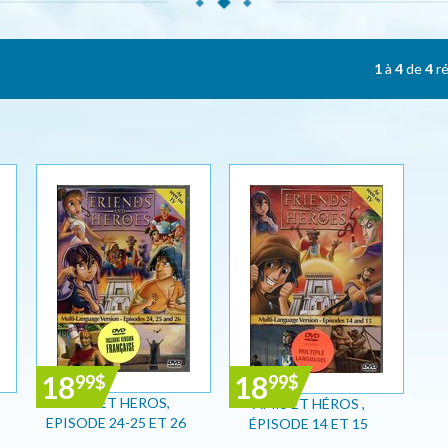
1
à
4
de
4
ré
18
18
99
$
99
$
AMIS ET HEROS,
AMIS ET HÉROS ,
EPISODE 24-25 ET 26
ÉPISODE 14 ET 15