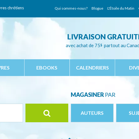
vres chrétiens
Qui sommes-nous?
Blogue
L'Étoile du Matin
LIVRAISON GRATUIT
avec achat de 75
$
partout au Cana
VRES
EBOOKS
CALENDRIERS
DIV
MAGASINER
PAR
AUTEURS
SUJ