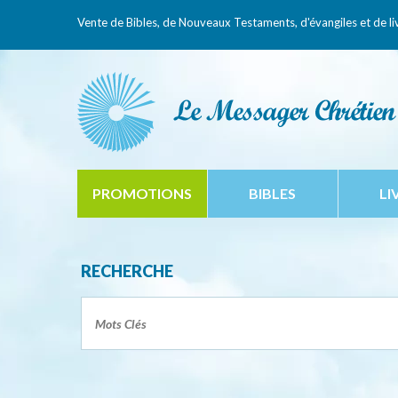
Vente de Bibles, de Nouveaux Testaments,
d'évangiles et de li
PROMOTIONS
BIBLES
LI
RECHERCHE