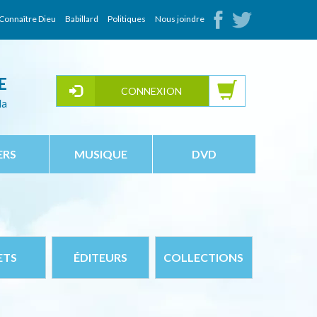
Connaître Dieu
Babillard
Politiques
Nous joindre
E
CONNEXION
da
ERS
MUSIQUE
DVD
ETS
ÉDITEURS
COLLECTIONS