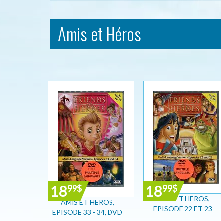
Amis et Héros
18
18
99
$
99
$
AMIS ET HEROS,
AMIS ET HEROS,
EPISODE 22 ET 23
EPISODE 33 - 34, DVD