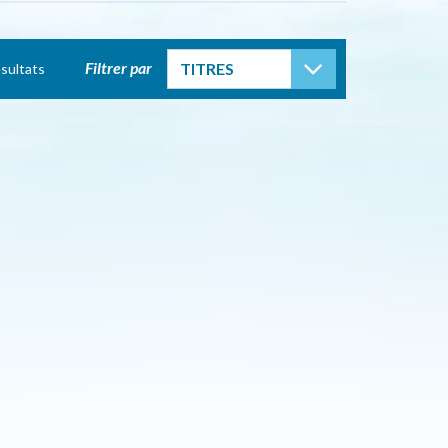
TOGGLE DROP
Filtrer par
TITRES
sultats