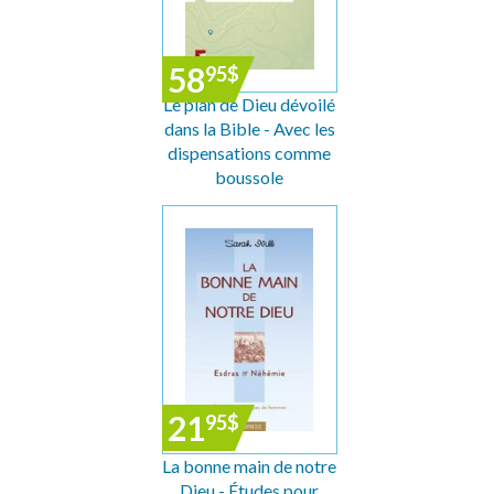
58
95
$
Le plan de Dieu dévoilé
dans la Bible - Avec les
dispensations comme
boussole
21
95
$
La bonne main de notre
Dieu - Études pour