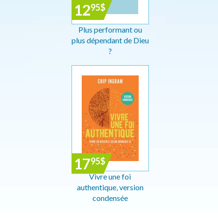
12
95
$
Plus performant ou
plus dépendant de Dieu
?
17
95
$
Vivre une foi
authentique, version
condensée