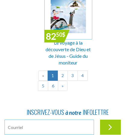
82
50
$
Le voyage à la
découverte de Dieu et
de Jésus - Guide du
moniteur
«
1
2
3
4
5
6
»
INSCRIVEZ-VOUS
INFOLETTRE
à notre