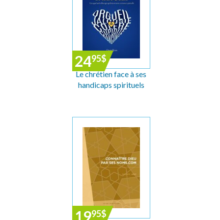
24
95
$
Le chrétien face à ses
handicaps spirituels
19
95
$