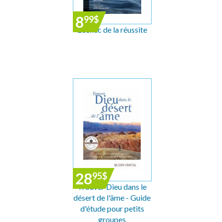
8
99
$
L'échec de la réussite
28
95
$
Trouver Dieu dans le
désert de l'âme - Guide
d'étude pour petits
groupes