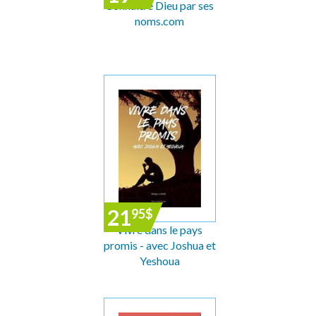
Connaître Dieu par ses
noms.com
21
95
$
Vivre dans le pays
promis - avec Joshua et
Yeshoua