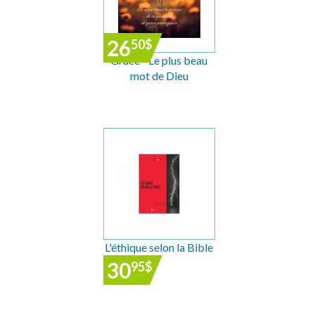
26
50
$
Grâce - Le plus beau
mot de Dieu
L'éthique selon la Bible
30
95
$