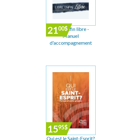
21
00
$
Libre enfin libre -
Manuel
d'accompagnement
15
95
$
Qui est le Saint-Esprit?