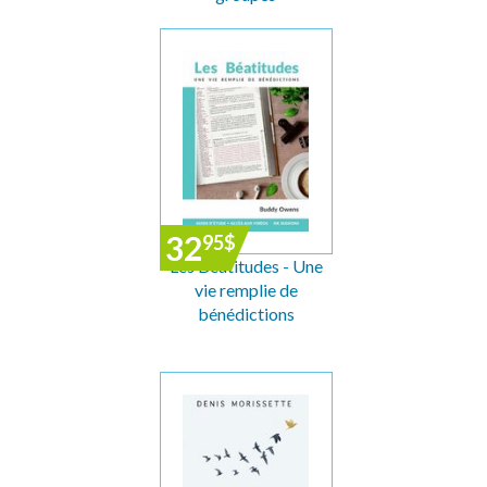
32
95
$
Les Béatitudes - Une
vie remplie de
bénédictions