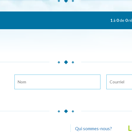
1
à
0
de
0
ré
L
Qui sommes-nous?