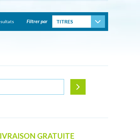
TOGGLE DROP
Filtrer par
TITRES
sultats
IVRAISON GRATUITE