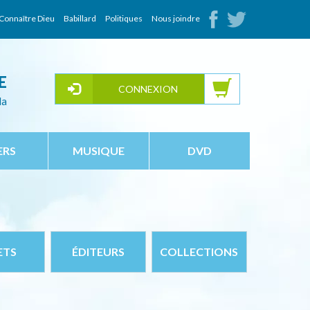
Connaître Dieu
Babillard
Politiques
Nous joindre
E
CONNEXION
da
ERS
MUSIQUE
DVD
ETS
ÉDITEURS
COLLECTIONS