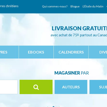
vres chrétiens
Qui sommes-nous?
Blogue
L'Étoile du Matin
LIVRAISON GRATUIT
avec achat de 75
$
partout au Cana
VRES
EBOOKS
CALENDRIERS
DIV
MAGASINER
PAR
AUTEURS
SUJ