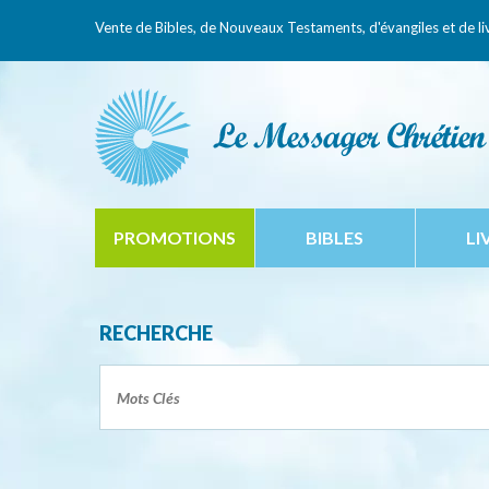
Vente de Bibles, de Nouveaux Testaments,
d'évangiles et de li
PROMOTIONS
BIBLES
LI
RECHERCHE