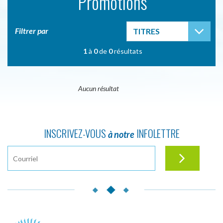
Promotions
TOG
Filtrer par
TITRES
1
à
0
de
0
résultats
Aucun résultat
INSCRIVEZ-VOUS
INFOLETTRE
à notre