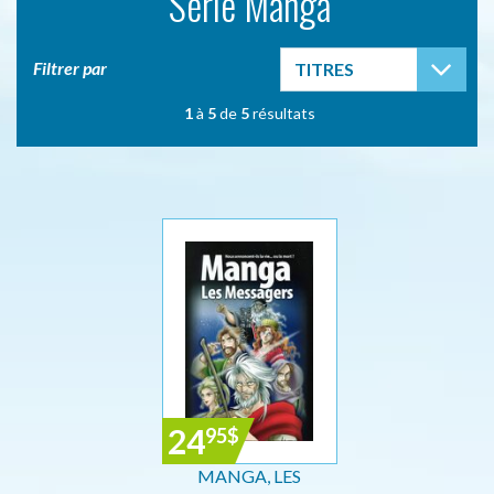
Série Manga
TOG
Filtrer par
TITRES
1
à
5
de
5
résultats
24
95
$
MANGA, LES