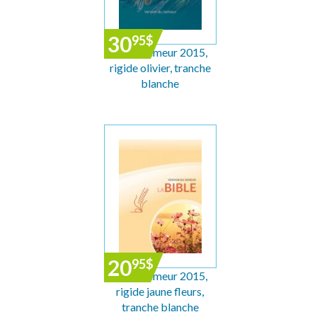
30
95
$
Bible Semeur 2015,
rigide olivier, tranche
blanche
20
95
$
Bible Semeur 2015,
rigide jaune fleurs,
tranche blanche