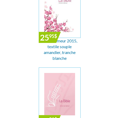
25
95
$
Bible Semeur 2015,
textile souple
amandier, tranche
blanche