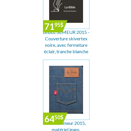
71
95
$
BIBLE SEMEUR 2015 -
Couverture skivertex
noire, avec fermeture
éclair, tranche blanche
64
50
$
Bible Semeur 2015,
matériel jeans,