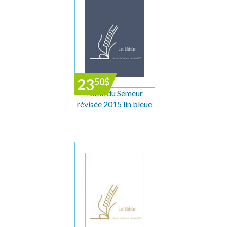
23
50
$
Bible du Semeur
révisée 2015 lin bleue