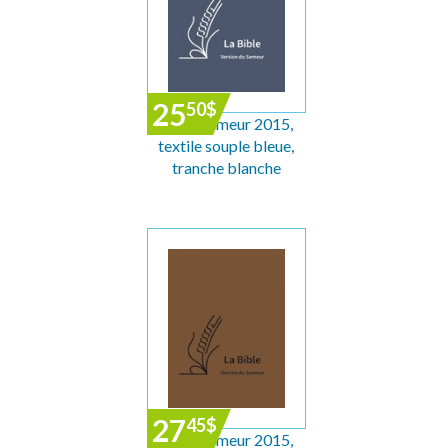
25
50
$
Bible Semeur 2015,
textile souple bleue,
tranche blanche
27
45
$
Bible Semeur 2015,