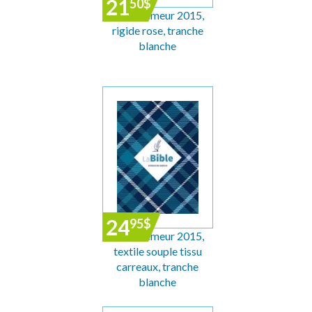
21
50
$
Bible Semeur 2015,
rigide rose, tranche
blanche
24
95
$
Bible Semeur 2015,
textile souple tissu
carreaux, tranche
blanche