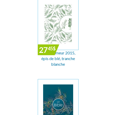
27
45
$
Bible Semeur 2015,
épis de blé, tranche
blanche