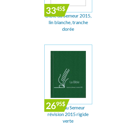
33
45
$
Bible du Semeur 2015,
lin blanche, tranche
dorée
26
95
$
Bible du Semeur
révision 2015 rigide
verte