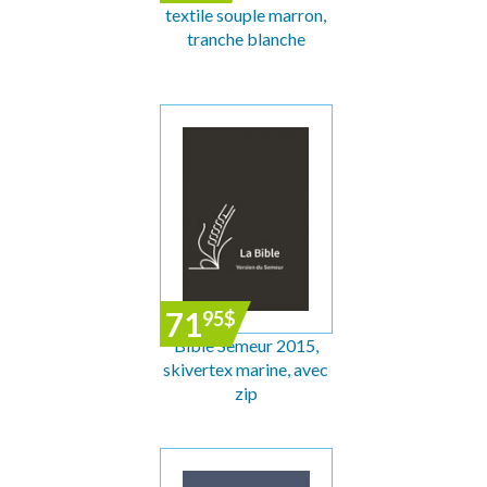
textile souple marron,
tranche blanche
71
95
$
Bible Semeur 2015,
skivertex marine, avec
zip