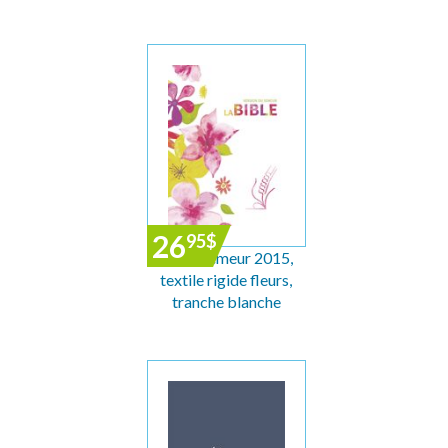
26
95
$
Bible Semeur 2015,
textile rigide fleurs,
tranche blanche