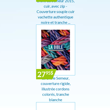
Bible du Semeur 2015,
cuir, avec zip -
Couverture souple cuir
vachette authentique
noire et tranche ...
27
95
$
La Bible Semeur,
couverture rigide,
illustrée cordons
colorés, tranche
blanche