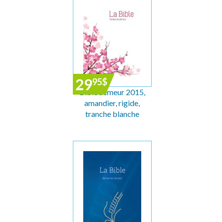
29
95
$
Bible Semeur 2015,
amandier, rigide,
tranche blanche