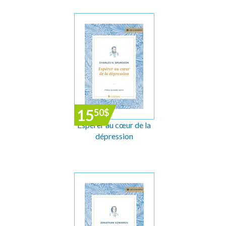
15
50
$
Espérer au cœur de la
dépression