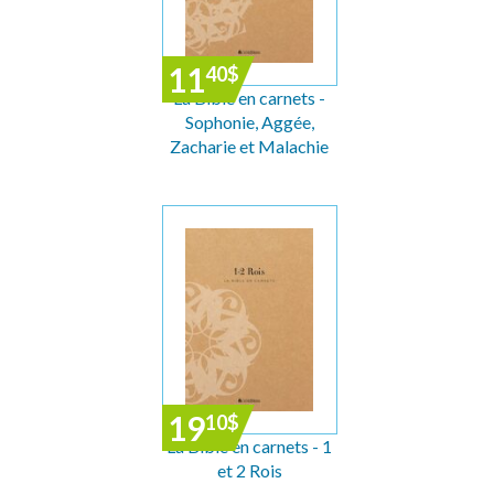
11
40
$
La Bible en carnets -
Sophonie, Aggée,
Zacharie et Malachie
19
10
$
La Bible en carnets - 1
et 2 Rois