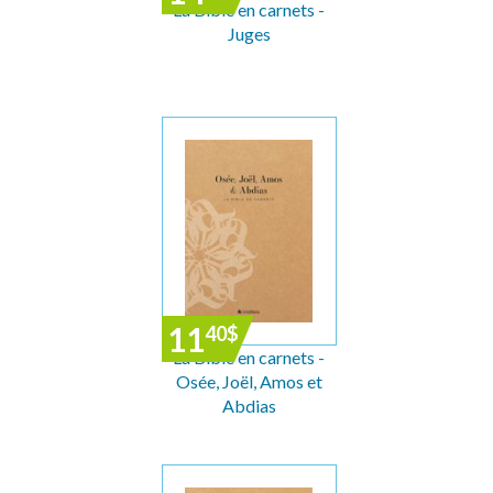
La Bible en carnets -
Juges
11
40
$
La Bible en carnets -
Osée, Joël, Amos et
Abdias