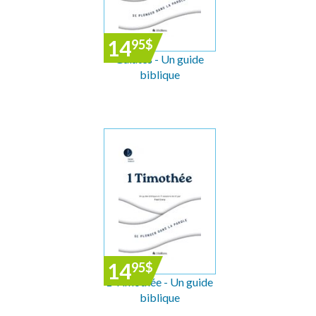
14
95
$
Galates - Un guide
biblique
14
95
$
1 Timothée - Un guide
biblique