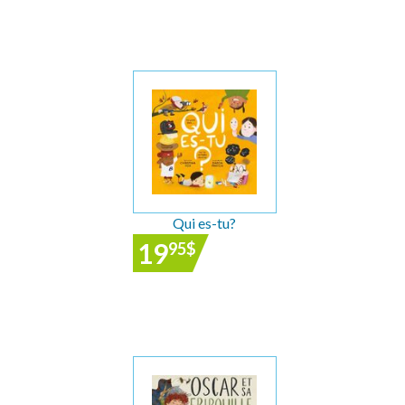
Qui es-tu?
19
95
$