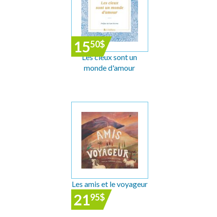
15
50
$
Les cieux sont un
monde d'amour
Les amis et le voyageur
21
95
$