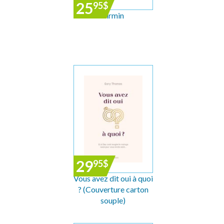
25
95
$
Firmin
29
95
$
Vous avez dit oui à quoi
? (Couverture carton
souple)