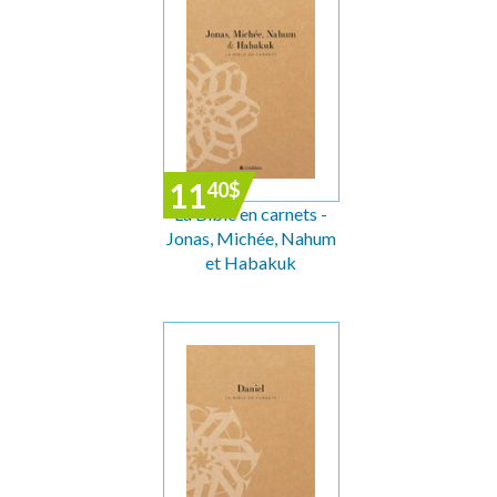
11
40
$
La Bible en carnets -
Jonas, Michée, Nahum
et Habakuk