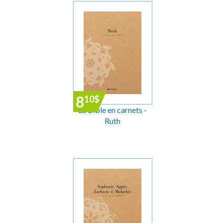
8
10
$
La Bible en carnets -
Ruth