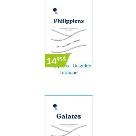
14
95
$
Philippiens - Un guide
biblique