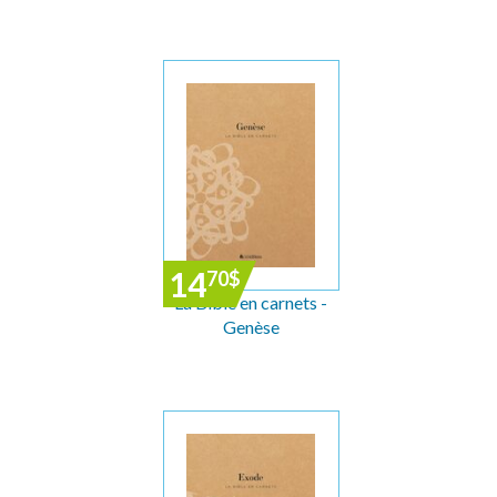
14
70
$
La Bible en carnets -
Genèse