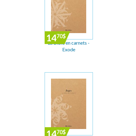
14
70
$
La Bible en carnets -
Exode
14
70
$