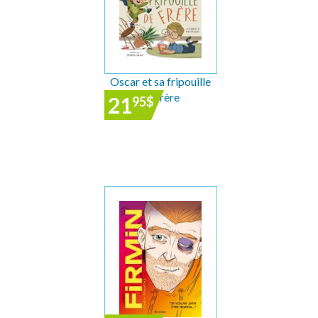
Oscar et sa fripouille
de frère
21
95
$