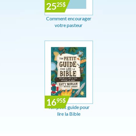
25
25
$
Comment encourager
votre pasteur
16
95
$
Ton petit guide pour
lire la Bible