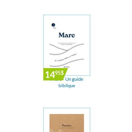
14
95
$
Marc - Un guide
biblique