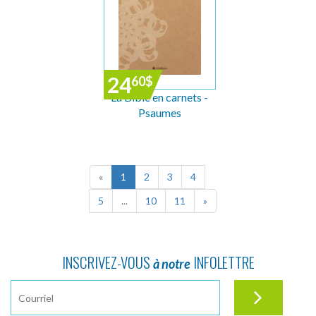
24
60
$
La Bible en carnets -
Psaumes
«
1
2
3
4
5
...
10
11
»
INSCRIVEZ-VOUS
INFOLETTRE
à notre