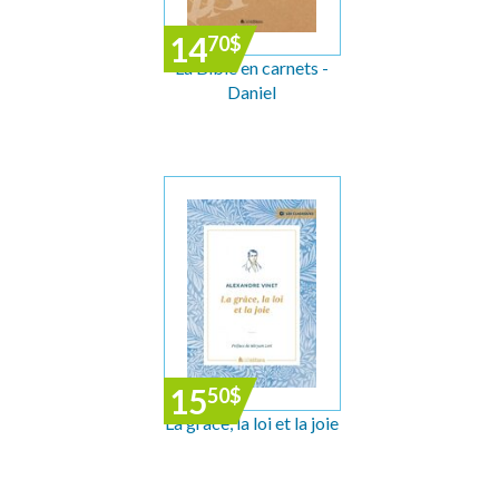
14
70
$
La Bible en carnets -
Daniel
15
50
$
La grâce, la loi et la joie