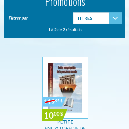
Promotions
TOG
Filtrer par
TITRES
1
à
2
de
2
résultats
119
95
$
10
00
$
PETITE
ENCYCLOPÉDIE DE