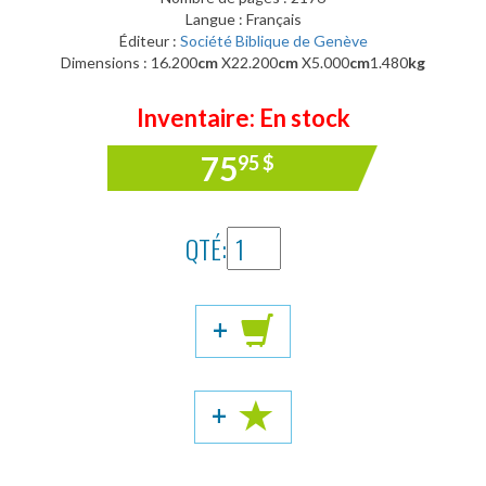
Langue : Français
Éditeur :
Société Biblique de Genève
Dimensions : 16.200
cm
X22.200
cm
X5.000
cm
1.480
kg
Inventaire: En stock
75
95
$
QTÉ:
+
+