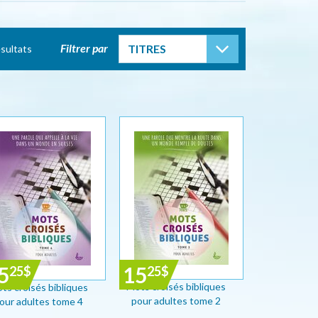
TOGGLE DROP
Filtrer par
TITRES
sultats
5
15
25
$
25
$
Mots croisés bibliques
ts croisés bibliques
pour adultes tome 2
our adultes tome 4