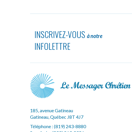
INSCRIVEZ-VOUS
à notre
INFOLETTRE
185, avenue Gatineau
Gatineau, Québec J8T 4J7
Téléphone :
(819) 243-8880