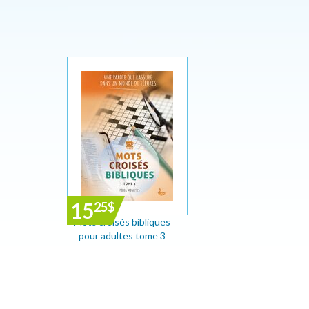
15
25
$
Mots croisés bibliques
pour adultes tome 3