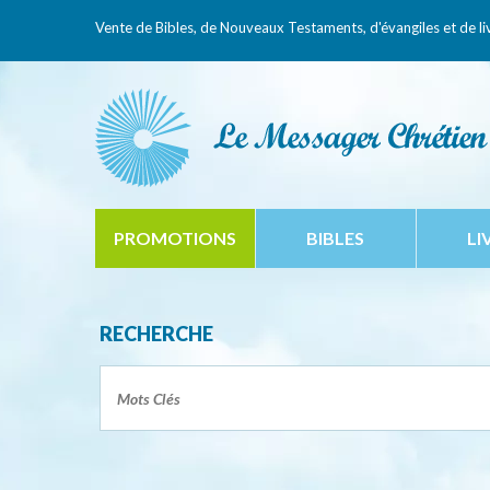
Vente de Bibles, de Nouveaux Testaments,
d'évangiles et de li
PROMOTIONS
BIBLES
LI
RECHERCHE