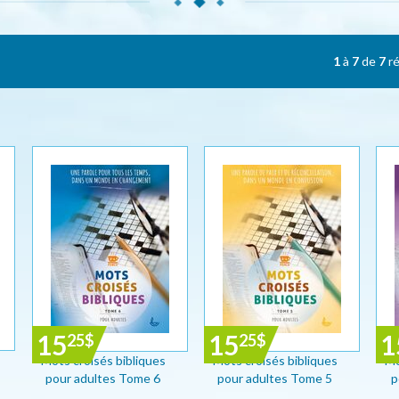
1
à
7
de
7
ré
15
15
1
25
$
25
$
Mots croisés bibliques
Mots croisés bibliques
Mo
pour adultes Tome 6
pour adultes Tome 5
p