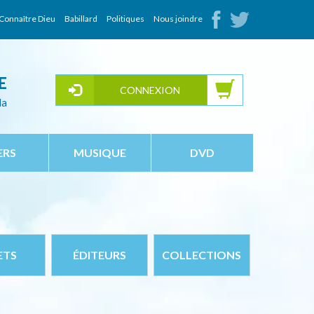
Connaître Dieu
Babillard
Politiques
Nous joindre
E
CONNEXION
da
ERS
MUSIQUE
DVD
ETS
ÉDITEURS
COLLECTIONS