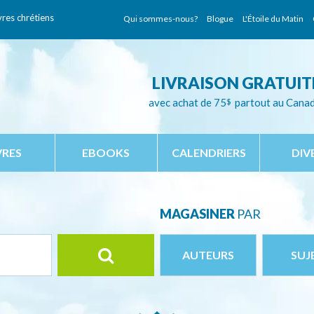
vres chrétiens
Qui sommes-nous?
Blogue
L'Étoile du Matin
LIVRAISON GRATUIT
avec achat de 75
$
partout au Cana
VRES
EBOOKS
CALENDRIERS
DIV
MAGASINER
PAR
AUTEURS
SUJ