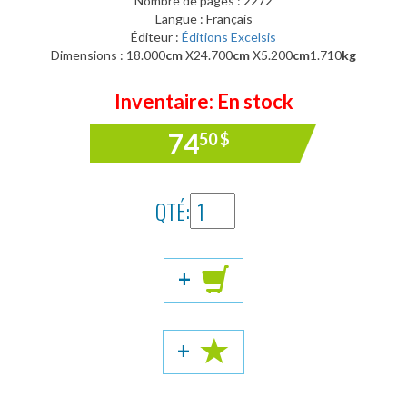
Nombre de pages : 2272
Langue : Français
Éditeur :
Éditions Excelsis
Dimensions : 18.000
cm
X24.700
cm
X5.200
cm
1.710
kg
Inventaire: En stock
74
50
$
QTÉ:
+
+