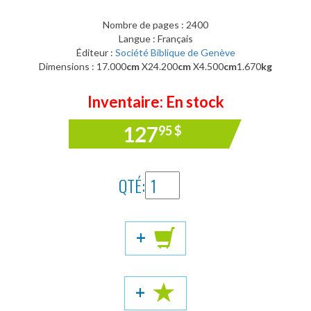
Nombre de pages : 2400
Langue : Français
Éditeur :
Société Biblique de Genève
Dimensions : 17.000
cm
X24.200
cm
X4.500
cm
1.670
kg
Inventaire: En stock
127
95
$
QTÉ:
+
+