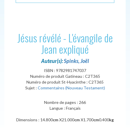
Jésus révélé - L'évangile de
Jean expliqué
Auteur(s):
Spinks, Joël
ISBN : 9782981747037
Numéro de produit Gatineau : C2T365
Numéro de produit St-Hyacinthe : C2T365
Sujet :
Commentaires (Nouveau Testament)
Nombre de pages : 266
Langue : Français
Dimensions : 14.800
cm
X21.000
cm
X1.700
cm
0.400
kg