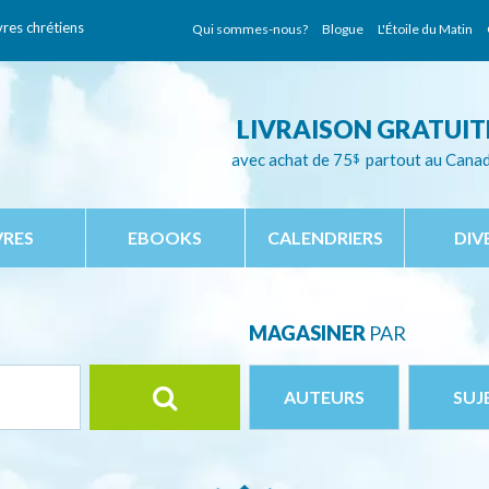
vres chrétiens
Qui sommes-nous?
Blogue
L'Étoile du Matin
LIVRAISON GRATUIT
avec achat de 75
$
partout au Cana
VRES
EBOOKS
CALENDRIERS
DIV
MAGASINER
PAR
AUTEURS
SUJ