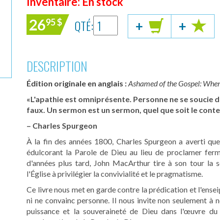
Inventaire: En stock
26
QTÉ:
95
$
+
+
DESCRIPTION
Édition originale en anglais :
Ashamed of the Gospel: When
«L'apathie est omniprésente. Personne ne se soucie de 
faux. Un sermon est un sermon, quel que soit le conte
– Charles Spurgeon
À la fin des années 1800, Charles Spurgeon a averti que l
édulcorant la Parole de Dieu au lieu de proclamer ferm
d'années plus tard, John MacArthur tire à son tour la 
l'Église à privilégier la convivialité et le pragmatisme.
Ce livre nous met en garde contre la prédication et l'ense
ni ne convainc personne. Il nous invite non seulement 
puissance et la souveraineté de Dieu dans l'œuvre du 