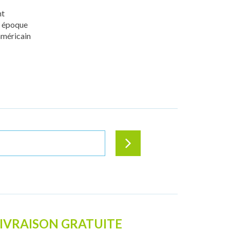
nt
e époque
américain
IVRAISON GRATUITE