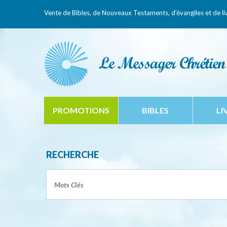
Vente de Bibles, de Nouveaux Testaments,
d'évangiles et de li
PROMOTIONS
BIBLES
LI
RECHERCHE