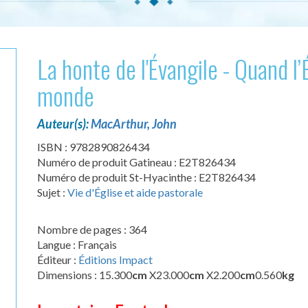
La honte de l'Évangile - Quand l
monde
Auteur(s):
MacArthur, John
ISBN : 9782890826434
Numéro de produit Gatineau : E2T826434
Numéro de produit St-Hyacinthe : E2T826434
Sujet :
Vie d'Église et aide pastorale
Nombre de pages : 364
Langue : Français
Éditeur :
Éditions Impact
Dimensions : 15.300
cm
X23.000
cm
X2.200
cm
0.560
kg