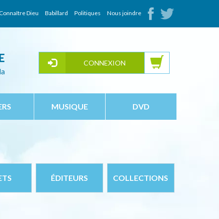
Connaître Dieu
Babillard
Politiques
Nous joindre
E
CONNEXION
da
ERS
MUSIQUE
DVD
ETS
ÉDITEURS
COLLECTIONS