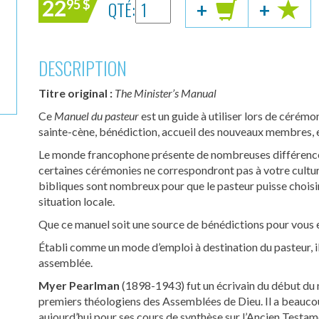
22
QTÉ:
95
$
+
+
DESCRIPTION
Titre original :
The Minister’s Manual
Ce
Manuel du pasteur
est un guide à utiliser lors de cérém
sainte-cène, bénédiction, accueil des nouveaux membres, 
Le monde francophone présente de nombreuses différences d
certaines cérémonies ne correspondront pas à votre cultu
bibliques sont nombreux pour que le pasteur puisse choisir
situation locale.
Que ce manuel soit une source de bénédictions pour vous 
Établi comme un mode d’emploi à destination du pasteur, il
assemblée.
Myer Pearlman
(1898-1943) fut un écrivain du début du m
premiers théologiens des Assemblées de Dieu. Il a beaucoup
aujourd’hui pour ses cours de synthèse sur l’Ancien Testa