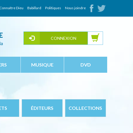
Connaître Dieu
Babillard
Politiques
Nous joindre
E
CONNEXION
da
ERS
MUSIQUE
DVD
ETS
ÉDITEURS
COLLECTIONS