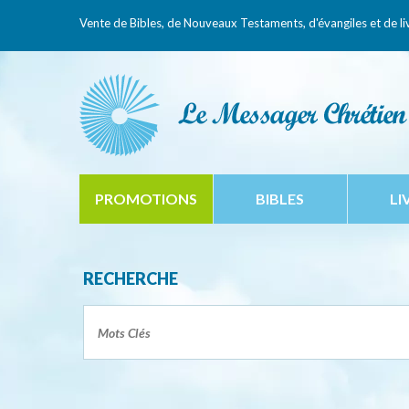
Vente de Bibles, de Nouveaux Testaments,
d'évangiles et de li
PROMOTIONS
BIBLES
LI
RECHERCHE