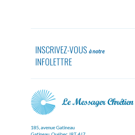
INSCRIVEZ-VOUS
à notre
INFOLETTRE
185, avenue Gatineau
Gatineau, Québec J8T 4J7