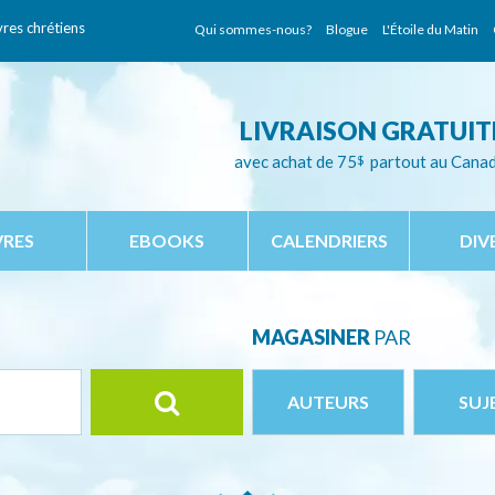
vres chrétiens
Qui sommes-nous?
Blogue
L'Étoile du Matin
LIVRAISON GRATUIT
avec achat de 75
$
partout au Cana
VRES
EBOOKS
CALENDRIERS
DIV
MAGASINER
PAR
AUTEURS
SUJ