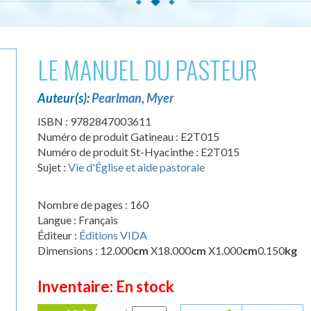
LE MANUEL DU PASTEUR
Auteur(s):
Pearlman, Myer
ISBN : 9782847003611
Numéro de produit Gatineau : E2T015
Numéro de produit St-Hyacinthe : E2T015
Sujet :
Vie d'Église et aide pastorale
Nombre de pages : 160
Langue : Français
Éditeur :
Éditions VIDA
Dimensions : 12.000
cm
X18.000
cm
X1.000
cm
0.150
kg
Inventaire: En stock