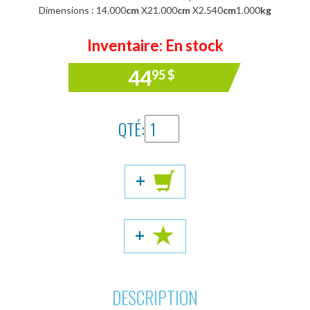
Dimensions : 14.000
cm
X21.000
cm
X2.540
cm
1.000
kg
Inventaire: En stock
44
95
$
QTÉ:
+
+
DESCRIPTION