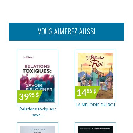
VOUS AIMEREZ AUSSI
14
85
$
39
95
$
LA MÉLODIE DU ROI
Relations toxiques :
savo...