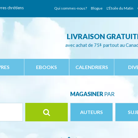
vres chrétiens
Qui sommes-nous?
Blogue
L'Étoile du Matin
LIVRAISON GRATUIT
avec achat de 75
$
partout au Cana
VRES
EBOOKS
CALENDRIERS
DIV
MAGASINER
PAR
AUTEURS
SUJ