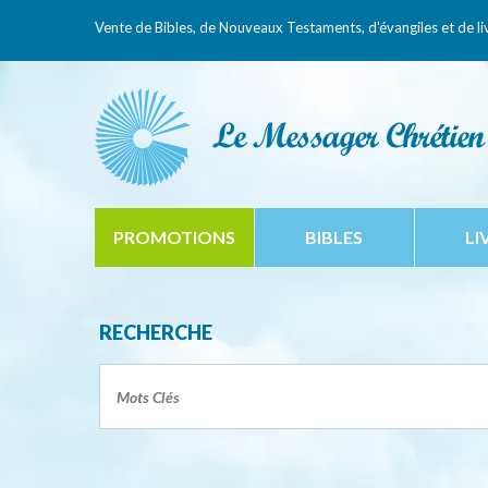
Vente de Bibles, de Nouveaux Testaments,
d'évangiles et de li
PROMOTIONS
BIBLES
LI
RECHERCHE