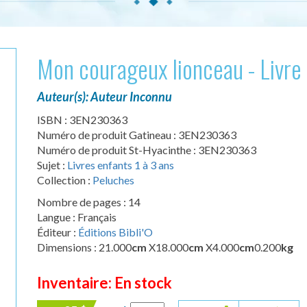
Mon courageux lionceau - Livre
Auteur(s): Auteur Inconnu
ISBN : 3EN230363
Numéro de produit Gatineau : 3EN230363
Numéro de produit St-Hyacinthe : 3EN230363
Sujet :
Livres enfants 1 à 3 ans
Collection :
Peluches
Nombre de pages : 14
Langue : Français
Éditeur :
Éditions Bibli'O
Dimensions : 21.000
cm
X18.000
cm
X4.000
cm
0.200
kg
Inventaire: En stock