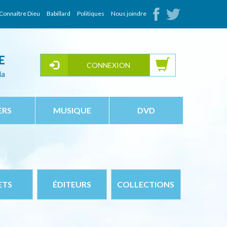
Connaître Dieu
Babillard
Politiques
Nous joindre
E
CONNEXION
da
ERS
MUSIQUE
DVD
ETS
ÉDITEURS
COLLECTIONS