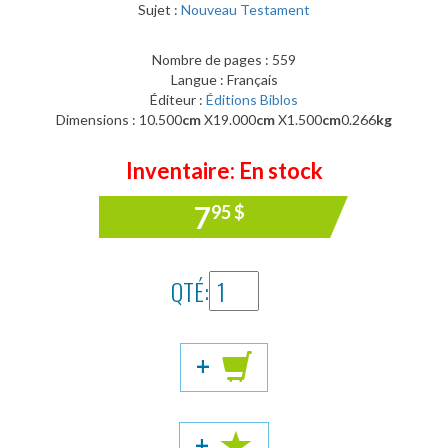
Sujet :
Nouveau Testament
Nombre de pages : 559
Langue : Français
Éditeur :
Éditions Biblos
Dimensions : 10.500
cm
X19.000
cm
X1.500
cm
0.266
kg
Inventaire: En stock
7
95
$
QTÉ:
+
+