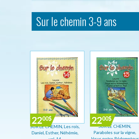
Sur le chemin 3-9 ans
22
22
00
$
00
$
SUR LE CHEMIN,
SUR LE CHEMIN, Les rois,
Paraboles sur la vigne,
Daniel, Esther, Néhémie,
Jésus notre Rédempteur
vol. 14