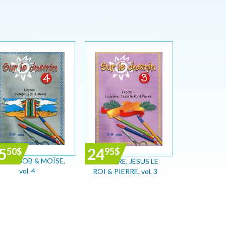
5
24
50
$
95
$
SEPH, JOB & MOÏSE,
LA PRIÈRE, JÉSUS LE
vol. 4
ROI & PIERRE, vol. 3