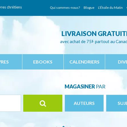
vres chrétiens
Qui sommes-nous?
Blogue
L'Étoile du Matin
LIVRAISON GRATUIT
avec achat de 75
$
partout au Cana
VRES
EBOOKS
CALENDRIERS
DIV
MAGASINER
PAR
AUTEURS
SUJ