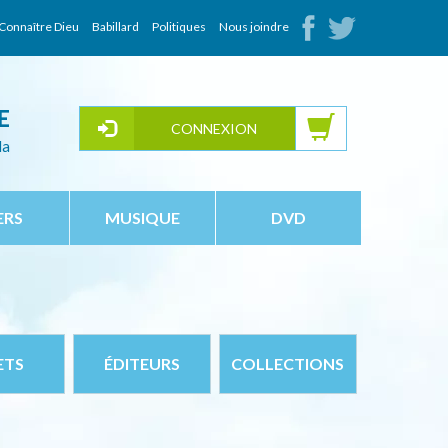
Connaître Dieu
Babillard
Politiques
Nous joindre
E
CONNEXION
da
ERS
MUSIQUE
DVD
ETS
ÉDITEURS
COLLECTIONS