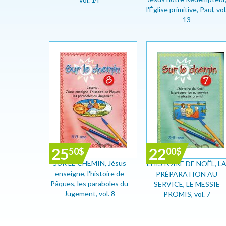
l'Église primitive, Paul, vol
13
25
22
50
$
00
$
SUR LE CHEMIN, Jésus
L'HISTOIRE DE NOËL, L
enseigne, l'histoire de
PRÉPARATION AU
Pâques, les paraboles du
SERVICE, LE MESSIE
Jugement, vol. 8
PROMIS, vol. 7