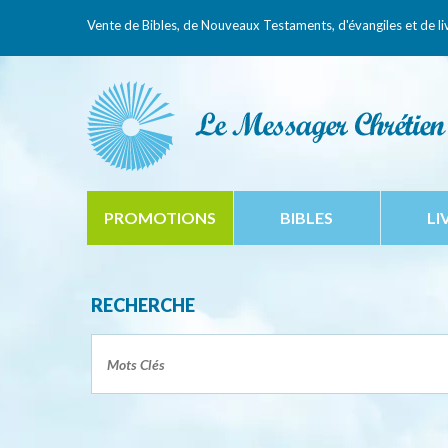
Vente de Bibles, de Nouveaux Testaments,
d'évangiles et de li
PROMOTIONS
BIBLES
LI
RECHERCHE