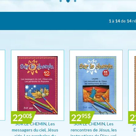
1
à
14
de
14
ré
22
22
2
00
$
95
$
SUR LE CHEMIN, Les
SUR LE CHEMIN, Les
S
messagers du ciel, Jésus
rencontres de Jésus, les
É
,
aide, Les paraboles du
instructions de Dieu, vol.