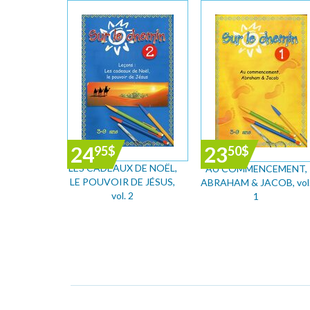
24
23
95
$
50
$
LES CADEAUX DE NOËL,
AU COMMENCEMENT,
LE POUVOIR DE JÉSUS,
ABRAHAM & JACOB, vol
vol. 2
1