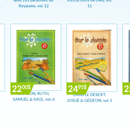
.
Royaume, vol. 12
11
22
24
2
00
$
95
$
JO
SAMSON, RUTH,
A
DANS LE DÉSERT,
SAMUEL & SAÜL, vol. 6
JOSUÉ & GÉDÉON, vol. 5