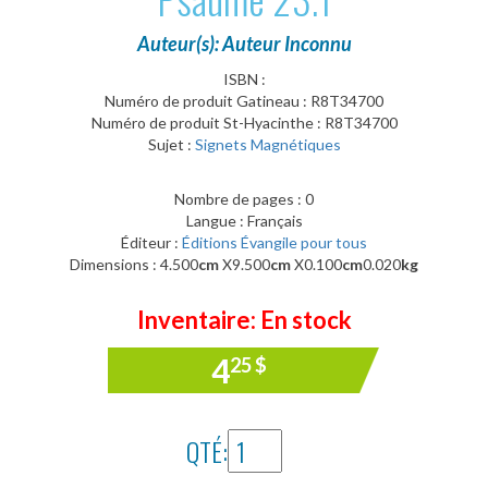
Auteur(s): Auteur Inconnu
ISBN :
Numéro de produit Gatineau : R8T34700
Numéro de produit St-Hyacinthe : R8T34700
Sujet :
Signets Magnétiques
Nombre de pages : 0
Langue : Français
Éditeur :
Éditions Évangile pour tous
Dimensions : 4.500
cm
X9.500
cm
X0.100
cm
0.020
kg
Inventaire: En stock
4
25
$
QTÉ: