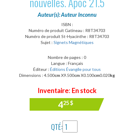
nouvelles. Apoc 21.5
Auteur(s): Auteur Inconnu
ISBN :
Numéro de produit Gatineau : R8T34703
Numéro de produit St-Hyacinthe : R8T34703
Sujet :
Signets Magnétiques
Nombre de pages : 0
Langue : Français
Éditeur :
Éditions Évangile pour tous
Dimensions : 4.500
cm
X9.500
cm
X0.100
cm
0.020
kg
Inventaire: En stock
4
25
$
QTÉ: