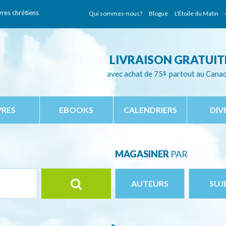
vres chrétiens
Qui sommes-nous?
Blogue
L'Étoile du Matin
LIVRAISON GRATUIT
avec achat de 75
$
partout au Cana
VRES
EBOOKS
CALENDRIERS
DIV
MAGASINER
PAR
AUTEURS
SUJ