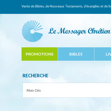
Vente de Bibles, de Nouveaux Testaments,
d'évangiles et de li
PROMOTIONS
BIBLES
LI
RECHERCHE