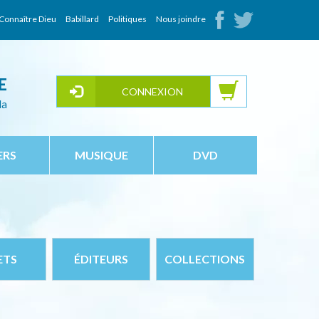
Connaître Dieu
Babillard
Politiques
Nous joindre
E
CONNEXION
da
ERS
MUSIQUE
DVD
ETS
ÉDITEURS
COLLECTIONS