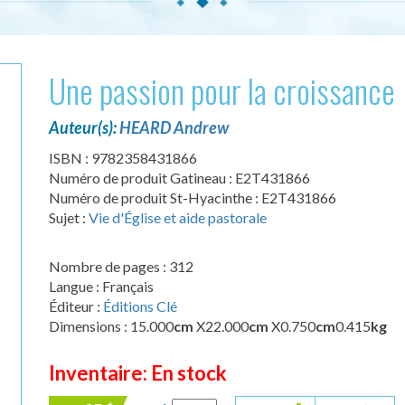
Une passion pour la croissance
Auteur(s):
HEARD Andrew
ISBN : 9782358431866
Numéro de produit Gatineau : E2T431866
Numéro de produit St-Hyacinthe : E2T431866
Sujet :
Vie d'Église et aide pastorale
Nombre de pages : 312
Langue : Français
Éditeur :
Éditions Clé
Dimensions : 15.000
cm
X22.000
cm
X0.750
cm
0.415
kg
Inventaire: En stock