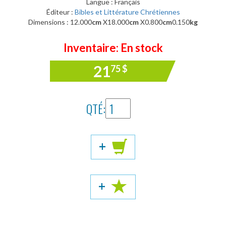
Langue : Français
Éditeur :
Bibles et Littérature Chrétiennes
Dimensions : 12.000
cm
X18.000
cm
X0.800
cm
0.150
kg
Inventaire: En stock
21
75
$
QTÉ:
+
+