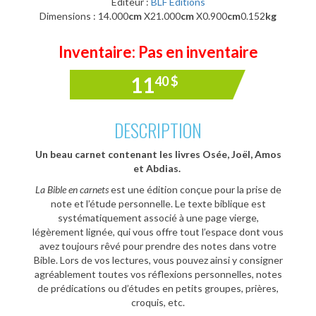
Éditeur :
BLF Éditions
Dimensions : 14.000
cm
X21.000
cm
X0.900
cm
0.152
kg
Inventaire: Pas en inventaire
11
40
$
DESCRIPTION
Un beau carnet contenant les livres Osée, Joël, Amos
et Abdias.
La Bible en carnets
est une édition conçue pour la prise de
note et l’étude personnelle. Le texte biblique est
systématiquement associé à une page vierge,
légèrement lignée, qui vous offre tout l’espace dont vous
avez toujours rêvé pour prendre des notes dans votre
Bible. Lors de vos lectures, vous pouvez ainsi y consigner
agréablement toutes vos réflexions personnelles, notes
de prédications ou d’études en petits groupes, prières,
croquis, etc.