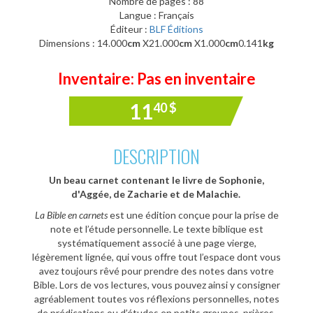
Nombre de pages : 88
Langue : Français
Éditeur :
BLF Éditions
Dimensions : 14.000
cm
X21.000
cm
X1.000
cm
0.141
kg
Inventaire: Pas en inventaire
11
40
$
DESCRIPTION
Un beau carnet contenant le livre de Sophonie,
d'Aggée, de Zacharie et de Malachie.
La Bible en carnets
est une édition conçue pour la prise de
note et l’étude personnelle. Le texte biblique est
systématiquement associé à une page vierge,
légèrement lignée, qui vous offre tout l’espace dont vous
avez toujours rêvé pour prendre des notes dans votre
Bible. Lors de vos lectures, vous pouvez ainsi y consigner
agréablement toutes vos réflexions personnelles, notes
de prédications ou d’études en petits groupes, prières,