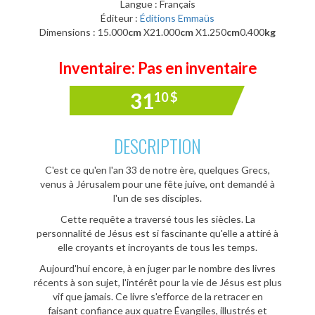
Langue : Français
Éditeur :
Éditions Emmaüs
Dimensions : 15.000
cm
X21.000
cm
X1.250
cm
0.400
kg
Inventaire: Pas en inventaire
31
10
$
DESCRIPTION
C'est ce qu'en l'an 33 de notre ère, quelques Grecs,
venus à Jérusalem pour une fête juive, ont demandé à
l'un de ses disciples.
Cette requête a traversé tous les siècles. La
personnalité de Jésus est si fascinante qu'elle a attiré à
elle croyants et incroyants de tous les temps.
Aujourd'hui encore, à en juger par le nombre des livres
récents à son sujet, l'intérêt pour la vie de Jésus est plus
vif que jamais. Ce livre s'efforce de la retracer en
faisant confiance aux quatre Évangiles, illustrés et