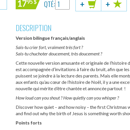
17
QTÉ:
95
$
+
+
DESCRIPTION
Version bilingue français/anglais
Sais-tu crier fort, vraiment très fort ?
Sais-tu chuchoter doucement, très doucement ?
Cette nouvelle version amusante et originale de l’histoire 
est accompagnée d’invitations à faire du bruit, afin que les
puissent se joindre à la lecture des parents. Mais elle mont
aux enfants qu’au cœur de l’histoire de Noël, il y a une exce
nouvelle qui mérite d’être chantée et annoncée partout !
How loud can you shout ? How quietly can you whisper ?
Discover how quiet – and how noisy – the first Christmas 
and find out why the birth of Jesus is something worth sho
Points forts