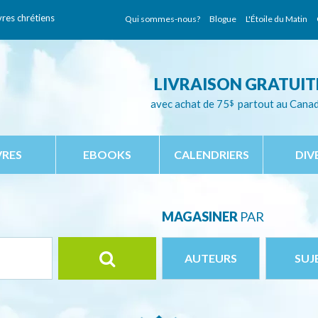
vres chrétiens
Qui sommes-nous?
Blogue
L'Étoile du Matin
LIVRAISON GRATUIT
avec achat de 75
$
partout au Cana
VRES
EBOOKS
CALENDRIERS
DIV
MAGASINER
PAR
AUTEURS
SUJ