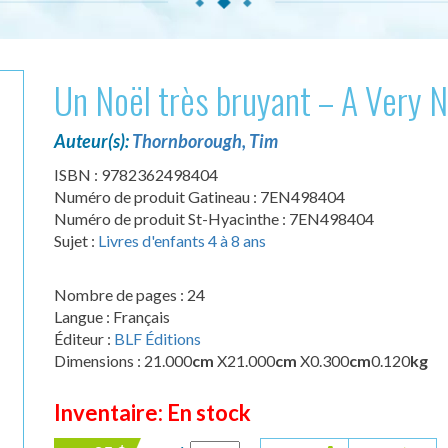
Un Noël très bruyant – A Very 
Auteur(s):
Thornborough, Tim
ISBN : 9782362498404
Numéro de produit Gatineau : 7EN498404
Numéro de produit St-Hyacinthe : 7EN498404
Sujet :
Livres d'enfants 4 à 8 ans
Nombre de pages : 24
Langue : Français
Éditeur :
BLF Éditions
Dimensions : 21.000
cm
X21.000
cm
X0.300
cm
0.120
kg
Inventaire: En stock