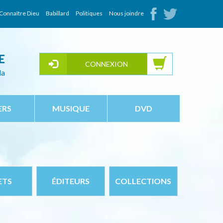
Connaître Dieu
Babillard
Politiques
Nous joindre
E
CONNEXION
da
ERS
MUSIQUE
DVD
ETS
ÉDITEURS
COLLECTIONS