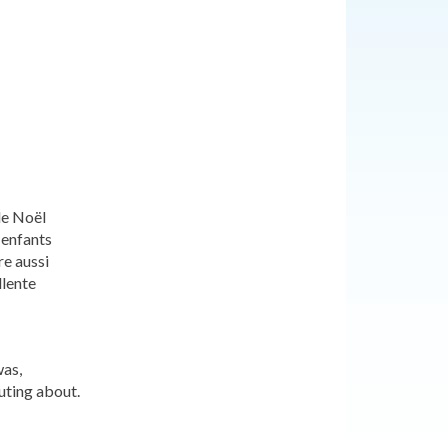
de Noël
 enfants
re aussi
llente
was,
uting about.