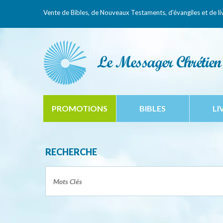
Vente de Bibles, de Nouveaux Testaments,
d'évangiles et de li
PROMOTIONS
BIBLES
LI
RECHERCHE